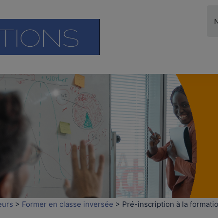
eurs
>
Former en classe inversée
>
Pré-inscription à la format