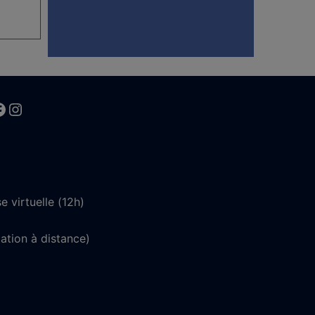
kedin
acebook
Instagram
 virtuelle (12h)
ation à distance)