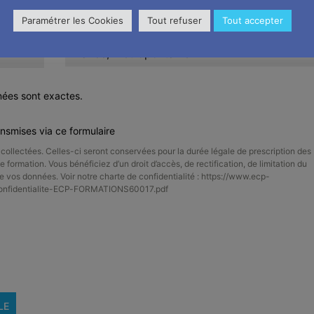
Paramétrer les Cookies
Tout refuser
Tout accepter
Pays
France, Métropolitaine
nées sont exactes.
ansmises via ce formulaire
ollectées. Celles-ci seront conservées pour la durée légale de prescription des
e formation. Vous bénéficiez d’un droit d’accès, de rectification, de limitation du
 de vos données. Voir notre charte de confidentialité : https://www.ecp-
confidentialite-ECP-FORMATIONS60017.pdf
LE