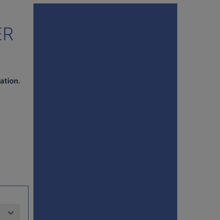
ER
mation
.