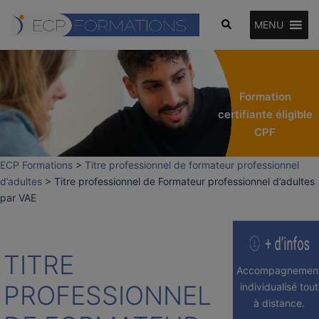
Aller
Rechercher
au
MENU
contenu
Formation
certifiante éligible
CPF
ECP Formations
>
Titre professionnel de formateur professionnel
d’adultes
>
Titre professionnel de Formateur professionnel d’adultes
par VAE
TITRE
Accompagnemen
PROFESSIONNEL
individualisé tout
à distance.