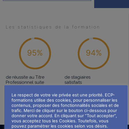
Les statistiques de la formation
95%
94%
de réussite au Titre
de stagiaires
Professionnel suite
satisfaits
l’accompagnement VAE
Le respect de votre vie privée est une priorité. ECP-
Statistiques datées de septembre 2023
formations utilise des cookies, pour personnaliser les
Sur le panel de candidats présentés à l’épreuve du TP FPA
contenus, proposer des fonctionnalités sociales et de
après un accompagnement VAE en 2022-2023 : 12 candidats.
trafic. Merci de cliquer sur le bouton ci-dessous pour
donner votre accord. En cliquant sur “Tout accepter”,
vous acceptez tous les Cookies. Toutefois, vous
pouvez paramétrer les cookies selon vos désirs.