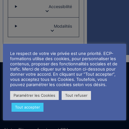
Accessibilité
Modalités
Le respect de votre vie privée est une priorité. ECP-
formations utilise des cookies, pour personnaliser les
contenus, proposer des fonctionnalités sociales et de
trafic. Merci de cliquer sur le bouton ci-dessous pour
donner votre accord. En cliquant sur “Tout accepter”,
vous acceptez tous les Cookies. Toutefois, vous
pouvez paramétrer les cookies selon vos désirs.
Nos formations
Paramétrer les Cookies
Tout refuser
Tout accepter
Titre Professionnel de Formateur Professionnel d'Adultes (FPA)