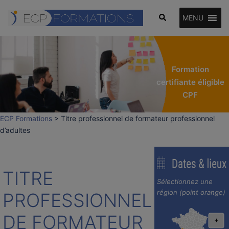
Aller
Rechercher
au
MENU
contenu
Formation
certifiante éligible
CPF
ECP Formations
>
Titre professionnel de formateur professionnel
d’adultes
TITRE
Sélectionnez une
région (point orange)
PROFESSIONNEL
DE FORMATEUR
+