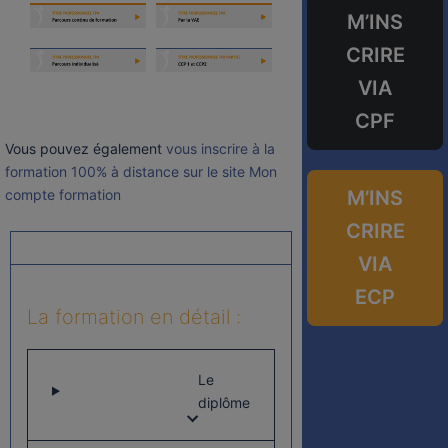
M’INS
CRIRE
VIA
CPF
Vous pouvez également
vous inscrire à la
formation 100% à distance sur le site Mon
M’INS
compte formation
CRIRE
VIA
ECP
La formation en détail :
Le
diplôme