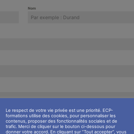
Nom
Le respect de votre vie privée est une priorité. ECP-
formations utilise des cookies, pour personnaliser les
contenus, proposer des fonctionnalités sociales et de
trafic. Merci de cliquer sur le bouton ci-dessous pour
donner votre accord. En cliquant sur “Tout accepter”, vous