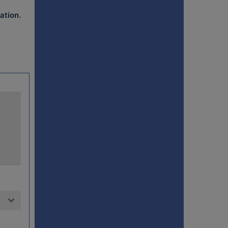
mation
.