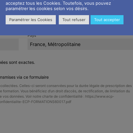
acceptez tous les Cookies. Toutefois, vous pouvez
paramétrer les cookies selon vos désirs.
Paramétrer les Cookies
Tout refuser
Tout accepter
Pays
France, Métropolitaine
nées sont exactes.
ansmises via ce formulaire
ollectées. Celles-ci seront conservées pour la durée légale de prescription des
e formation. Vous bénéficiez d’un droit d’accès, de rectification, de limitation du
 de vos données. Voir notre charte de confidentialité : https://www.ecp-
confidentialite-ECP-FORMATIONS60017.pdf